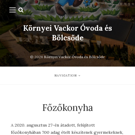
Környei Vackor Óvoda és
Bölcsőde
© 2026
Környei Vackor Óvoda és Bölcsőde
NAVIGATION
Főzőkonyha
A 2020. augusztus 27-én átadott, felújított
főzőkonyhában 700 adag ételt készítenek gyermekeknek,